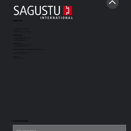
Adresse
Sagustu International GmbH
Industriestr. 7
D-66892 Bruchmühlbach-Miesau
info@sagustu.de
Wir freuen uns über Ihren Anruf:
+49 (0) 6372 8031-0
+49 (0) 6372 8031-31
Öffnungszeiten:
Sie erreichen uns Montag bis Freitag
von 08:00 bis 17:00 Uhr
Lageröffnungszeiten für Selbstabholer
(Cash & Carry):
08.00 Uhr bis 12.30 Uhr und
13.30 Uhr bis 15.30 Uhr
Impressum
Datenschutzerklärung
SAGUSTU-
SAGUSTU-
SAGUSTU-
SAGUSTU-
Boxenmatte
Pferdestallboden
Universalstallmatte
Stabilpferdes
Maxi
mit Nut und
für hohe
Feder aus
Belastung aus
Kunststoff 24
Kunststoff
mm
Kontaktformular