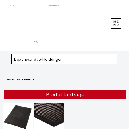
info@sagustu.de
+49 (0) 6372 8031-0
Boxenwandverkleidungen
SAGUSTU-Rautenstallmatte
Produktanfrage