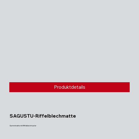
Produktdetails
SAGUSTU-Riffelblechmatte
Gummimatte mit Riffelblechmuster