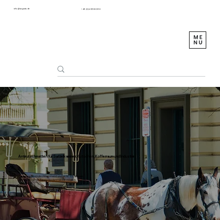
info@sagustu.de
+49 (0) 6372 8031-0
Antirutschmatten für Sattelkammer, Kutschen, Kofferraum und Industrie
Die Beläge sind rutschhemmend und leicht zu verlegen.
Zuschnitt mittels Teppichbodenmesser möglich.