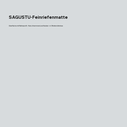
SAGUSTU-Feinriefenmatte
Oberfläche mit Riefenprofil – Rutschhemmend und flexibel – in 3 Breiten lieferbar.