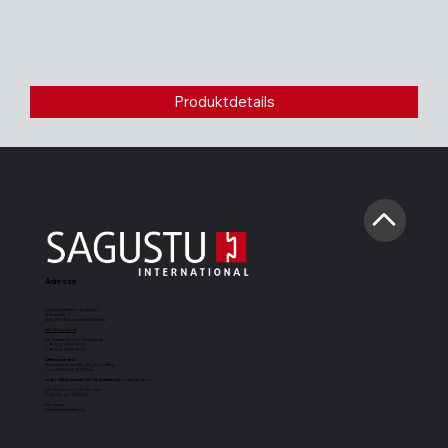
Produktdetails
Adresse
Sagustu International GmbH
Industriestr. 7
D-66892 Bruchmühlbach-Miesau
info@sagustu.de
Wir freuen uns über Ihren Anruf:
+49 (0) 6372 8031-0
+49 (0) 6372 8031-31
Öffnungszeiten:
Sie erreichen uns Montag bis Freitag
von 08:00 bis 17:00 Uhr
Lageröffnungszeiten für Selbstabholer
(Cash & Carry):
08.00 Uhr bis 12.30 Uhr und
13.30 Uhr bis 15.30 Uhr
Impressum
Datenschutzerklärung