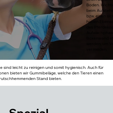
Boden. Wichtig
beim Aufsteh
bzw. einen si
haben.Ebenso 
des Pferdekop
Aufwachphase.
Boxenwand eff
werden, um V
vermeiden.
e sind leicht zu reinigen und somit hygienisch. Auch für
onen bieten wir Gummibeläge, welche den Tieren einen
 rutschhemmenden Stand bieten.
Spezial-