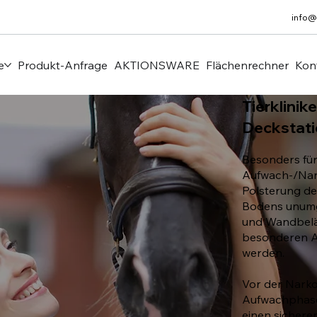
info@
e
Produkt-Anfrage
AKTIONSWARE
Flächenrechner
Kon
Tierklinik
Deckstat
Besonders fü
Aufwach-/Nar
Polsterung d
Bodens unumg
und Wandbel
besonderen A
werden.
Vor der Narko
Aufwachphase
einen sicher