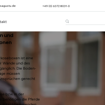
sagustu.de
+49 (0) 6372 8031-0
takt
en und
ionen
r
koseboxen ist eine
er Wände und des
änglich. Die Boden-
äge müssen
nsprüchen gerecht
se bzw. in der
 benötigen die Pferde
en, rutschhemmenden