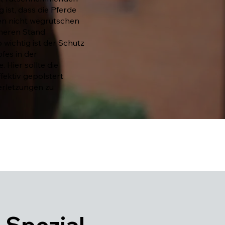
 ist, dass die Pferde
en nicht wegrutschen
cheren Stand
wichtig ist der Schutz
fes in der
 Hier sollte die
ektiv gepolstert
erletzungen zu
Spezial-