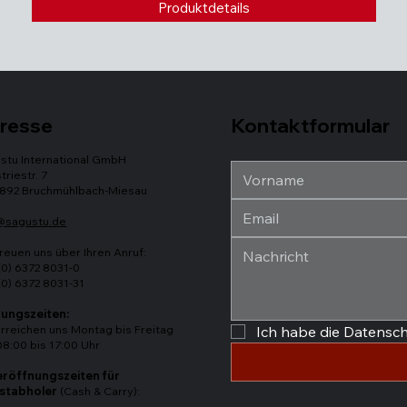
Produktdetails
Kontaktformular
resse
stu International GmbH
triestr. 7
892 Bruchmühlbach-Miesau
@sagustu.de
freuen uns über Ihren Anruf:
(0) 6372 8031-0
(0) 6372 8031-31
ungszeiten:
erreichen uns Montag bis Freitag
Ich habe die Datensc
08:00 bis 17:00 Uhr
röffnungszeiten für
stabholer
(Cash & Carry):