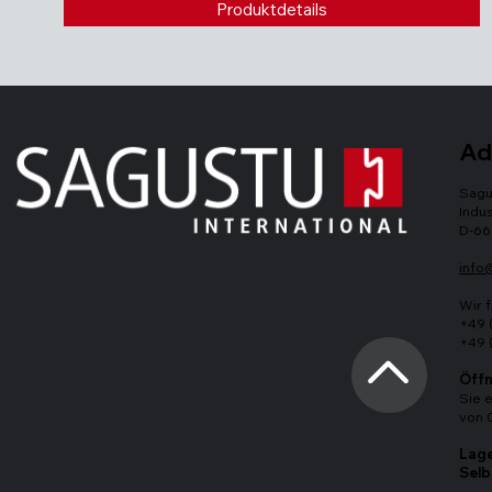
Produktdetails
Ad
Sagu
Indus
D-66
info
Wir 
+49 
+49 
Öffn
Sie 
von 
Lage
Selb