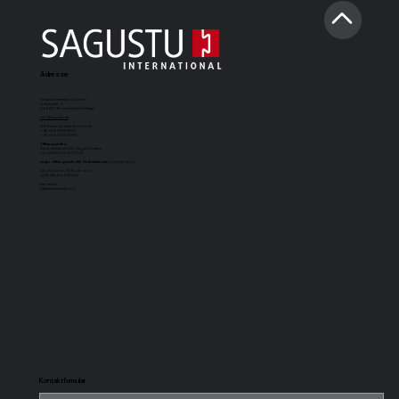
Adresse
Sagustu International GmbH
Industriestr. 7
D-66892 Bruchmühlbach-Miesau
info@sagustu.de
Wir freuen uns über Ihren Anruf:
+49 (0) 6372 8031-0
+49 (0) 6372 8031-31
Öffnungszeiten:
Sie erreichen uns Montag bis Freitag
von 08:00 bis 17:00 Uhr
Lageröffnungszeiten für Selbstabholer
(Cash & Carry):
08.00 Uhr bis 12.30 Uhr und
13.30 Uhr bis 15.30 Uhr
Impressum
Datenschutzerklärung
Kontaktformular