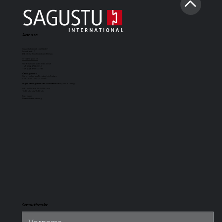
Adresse
Sagustu International GmbH
Industriestr. 7
D-66892 Bruchmühlbach-Miesau
info@sagustu.de
Wir freuen uns über Ihren Anruf:
+49 (0) 6372 8031-0
+49 (0) 6372 8031-31
Öffnungszeiten:
Sie erreichen uns Montag bis Freitag
von 08:00 bis 17:00 Uhr
Lageröffnungszeiten für Selbstabholer
(Cash & Carry):
08.00 Uhr bis 12.30 Uhr und
13.30 Uhr bis 15.30 Uhr
Impressum
Datenschutzerklärung
SAGUSTU-
SAGUSTU-
SAGUSTU-
SAGUSTU-
Boxenmatte
Pferdestallboden
Universalstallmatte
Stabilpferdes
Maxi
mit Nut und
für hohe
Feder aus
Belastung aus
Kunststoff 24
Kunststoff
mm
Kontaktformular