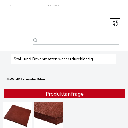
info@sagustu.de
+49 (0) 6372 8031-0
Stall- und Boxenmatten wasserdurchlässig
SAGUSTU-DK-Drainmatte ohne Stelzen
Produktanfrage