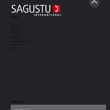
Adresse
Sagustu International GmbH
Industriestr. 7
D-66892 Bruchmühlbach-Miesau
info@sagustu.de
Wir freuen uns über Ihren Anruf:
+49 (0) 6372 8031-0
+49 (0) 6372 8031-31
Öffnungszeiten:
Sie erreichen uns Montag bis Freitag
von 08:00 bis 17:00 Uhr
Lageröffnungszeiten für Selbstabholer
(Cash & Carry):
08.00 Uhr bis 12.30 Uhr und
13.30 Uhr bis 15.30 Uhr
Impressum
Datenschutzerklärung
SAGUSTU-
SAGUSTU-
SAGUSTU-
SAGUSTU-
Boxenmatte
Pferdestallboden
Universalstallmatte
Stabilpferdes
Maxi
mit Nut und
für hohe
Feder aus
Belastung aus
Kunststoff 24
Kunststoff
mm
Kontaktformular