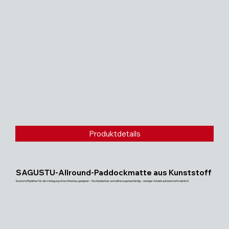
Produktdetails
SAGUSTU-Allround-Paddockmatte aus Kunststoff
Kunststoffplatten für die Verlegung ohne Unterbau geeignet – Hochbelastbar und witterungsbeständig – weniger Arbeitsaufwand erforderlich!