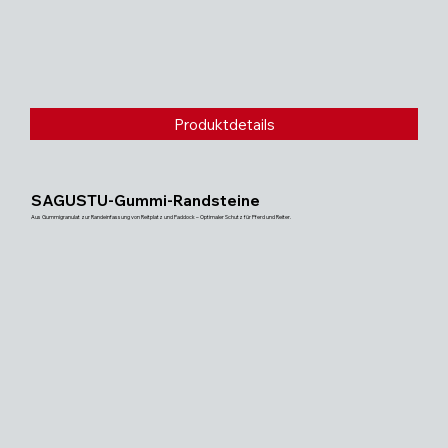
Produktdetails
SAGUSTU-Gummi-Randsteine
Aus Gummigranulat zur Randeinfassung von Reitplatz und Paddock – Optimaler Schutz für Pferd und Reiter.