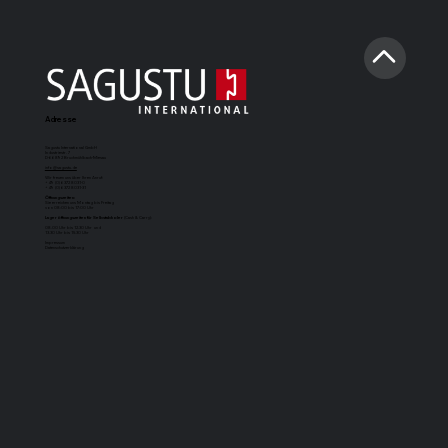
Adresse
Sagustu International GmbH
Industriestr. 7
D-66892 Bruchmühlbach-Miesau
info@sagustu.de
Wir freuen uns über Ihren Anruf:
+49 (0) 6372 8031-0
+49 (0) 6372 8031-31
Öffnungszeiten:
Sie erreichen uns Montag bis Freitag
von 08:00 bis 17:00 Uhr
Lageröffnungszeiten für Selbstabholer
(Cash & Carry):
08.00 Uhr bis 12.30 Uhr und
13.30 Uhr bis 15.30 Uhr
Impressum
Datenschutzerklärung