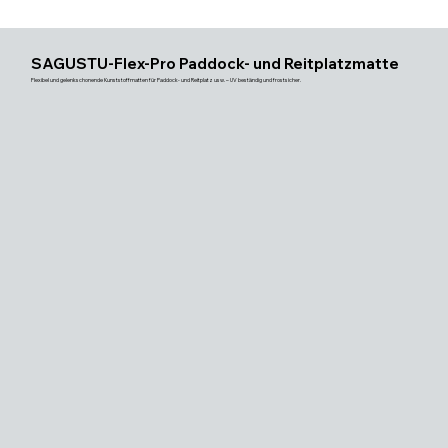
SAGUSTU-Flex-Pro Paddock- und Reitplatzmatte
Flexibel und gelenkschonende Kunststoffmatten für Paddock- und Reitplatz usw. – UV beständig und frostsicher.