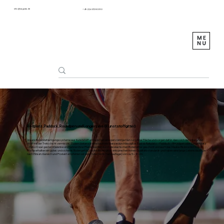
info@sagustu.de
+49 (0) 6372 8031-0
Reitplatz, Paddock, Roundpen und Longierzirkel (Kunststoffgitter)
Unsere Bodenbefestigungssysteme aus Kunststoff ermöglichen eine ganzjährige Nutzung Ihrer Fläche und sorgen dafür, dass sich der Untergrund
nicht mit der Tretschicht vermischt. Zudem bieten sie eine optimale Wasserdurchlässigkeit.Egal ob Reitplatz – Paddock – Roundpen oder Longierplatz
– Matsch war gestern!Gelenke und Sehnen Ihrer Pferde werden durch die elastischen Bodengitter geschont und auch das Mauke-Risiko sinkt! Ihre
Pferde erhalten ein gutes und sicheres Bodengefühl.Unsere Bodengitter entsprechen hohen Qualitätsstandards und haben eine lange Lebensdauer.Je
nach Einsatzbereich und Produkt empfehlen wir eine Tretschicht (Sandauflage) von ca. 5 – 10 cm.