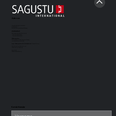
Adresse
Sagustu International GmbH
Industriestr. 7
D-66892 Bruchmühlbach-Miesau
info@sagustu.de
Wir freuen uns über Ihren Anruf:
+49 (0) 6372 8031-0
+49 (0) 6372 8031-31
Öffnungszeiten:
Sie erreichen uns Montag bis Freitag
von 08:00 bis 17:00 Uhr
Lageröffnungszeiten für Selbstabholer
(Cash & Carry):
08.00 Uhr bis 12.30 Uhr und
13.30 Uhr bis 15.30 Uhr
Impressum
Datenschutzerklärung
SAGUSTU-
SAGUSTU-
SAGUSTU-
SAGUSTU-
Boxenmatte
Pferdestallboden
Universalstallmatte
Stabilpferdes
Maxi
mit Nut und
für hohe
Feder aus
Belastung aus
Kunststoff 24
Kunststoff
mm
Kontaktformular