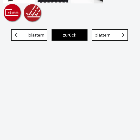
blättern
zurück
blättern