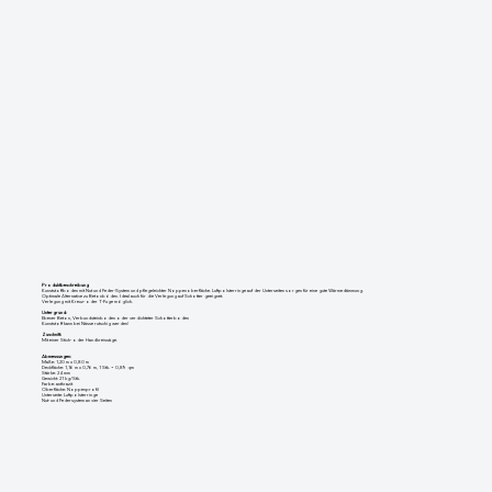
Produktbeschreibung
Kunststoffboden mit Nut und Feder-System und pflegeleichter Noppenoberfläche. Luftpolsterringe auf der Unterseiten sorgen für eine gute Wärmedämmung.
Optimale Alternative zu Betonböden. Ideal auch für die Verlegung auf Schotter geeignet.
Verlegung mit Kreuz- oder T-Fuge möglich.
Untergrund:
Ebener Beton, Verbundsteinboden oder verdichteter Schotterboden
Kunststoff kann bei Nässe rutschig werden!
Zuschnitt:
Mit einer Stich- oder Handkreissäge.
Abmessungen:
Maße: 1,20 m x 0,80 m
Deckfläche: 1,16 m x 0,76 m, 1 Stk. = 0,89 qm
Stärke: 24 mm
Gewicht: 21 kg/Stk.
Farbe: anthrazit
Oberfläche: Noppenprofil
Unterseite: Luftpolsterringe
Nut- und Federsystem an vier Seiten