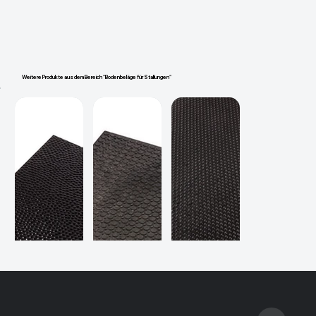
Weitere Produkte aus dem Bereich "Bodenbeläge für Stallungen"