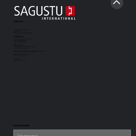
Adresse
Sagustu International GmbH
Industriestr. 7
D-66892 Bruchmühlbach-Miesau
info@sagustu.de
Wir freuen uns über Ihren Anruf:
+49 (0) 6372 8031-0
+49 (0) 6372 8031-31
Öffnungszeiten:
Sie erreichen uns Montag bis Freitag
von 08:00 bis 17:00 Uhr
Lageröffnungszeiten für Selbstabholer
(Cash & Carry):
08.00 Uhr bis 12.30 Uhr und
13.30 Uhr bis 15.30 Uhr
Impressum
Datenschutzerklärung
SAGUSTU-
SAGUSTU-
SAGUSTU-
SAGUSTU-
Boxenmatte
Pferdestallboden
Universalstallmatte
Stabilpferdes
Maxi
mit Nut und
für hohe
Feder aus
Belastung aus
Kunststoff 24
Kunststoff
mm
Kontaktformular