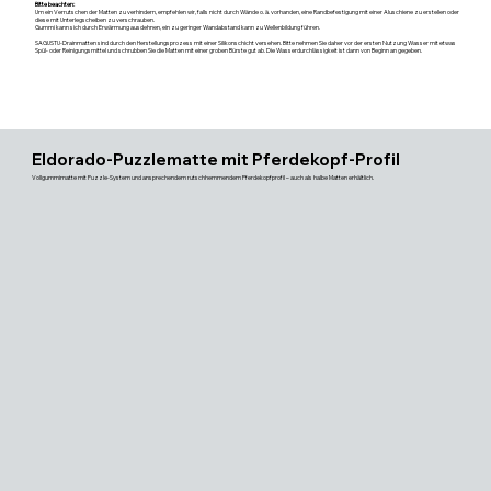
Bitte beachten:
Um ein Verrutschen der Matten zu verhindern, empfehlen wir, falls nicht durch Wände o. ä. vorhanden, eine Randbefestigung mit einer Aluschiene zu erstellen oder
diese mit Unterlegscheiben zu verschrauben.
Gummi kann sich durch Erwärmung ausdehnen, ein zu geringer Wandabstand kann zu Wellenbildung führen.
SAGUSTU-Drainmatten sind durch den Herstellungsprozess mit einer Silikonschicht versehen. Bitte nehmen Sie daher vor der ersten Nutzung Wasser mit etwas
Spül- oder Reinigungsmittel und schrubben Sie die Matten mit einer groben Bürste gut ab. Die Wasserdurchlässigkeit ist dann von Beginn an gegeben.
Eldorado-Puzzlematte mit Pferdekopf-Profil
Vollgummimatte mit Puzzle-System und ansprechendem rutschhemmendem Pferdekopfprofil – auch als halbe Matten erhältlich.