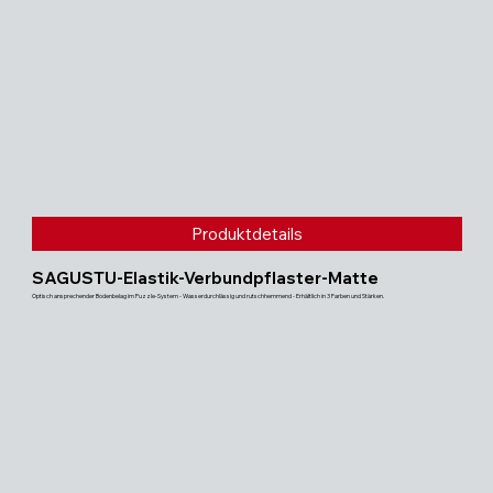
Produktdetails
SAGUSTU-Elastik-Verbundpflaster-Matte
Optisch ansprechender Bodenbelag im Puzzle-System - Wasserdurchlässig und rutschhemmend - Erhältlich in 3 Farben und Stärken.