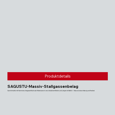
Produktdetails
SAGUSTU-Massiv-Stallgassenbelag
Gummimatte mit Hammerschlagoberfläche als Rollenware in verschiedenen Breiten und Längen erhältlich – Wasserundurchlässig und flexibel.