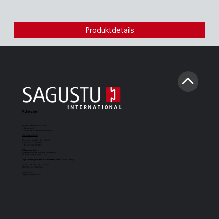
Produktdetails
Adresse
Sagustu International GmbH
Industriestr. 7
D-66892 Bruchmühlbach-Miesau
info@sagustu.de
Wir freuen uns über Ihren Anruf:
+49 (0) 6372 8031-0
+49 (0) 6372 8031-31
Öffnungszeiten:
Sie erreichen uns Montag bis Freitag
von 08:00 bis 17:00 Uhr
Lageröffnungszeiten für Selbstabholer
(Cash & Carry):
08.00 Uhr bis 12.30 Uhr und
13.30 Uhr bis 15.30 Uhr
Impressum
Datenschutzerklärung