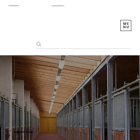
info@sagustu.de
+49 (0) 6372 8031-0
Stallgassenbeläge