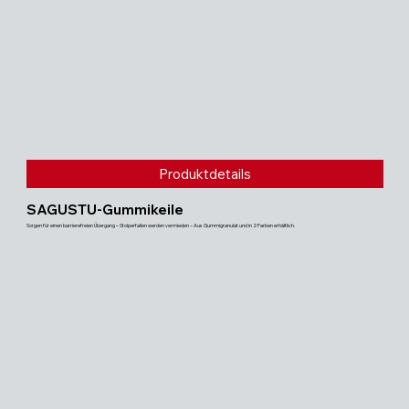
Produktdetails
SAGUSTU-Gummikeile
Sorgen für einen barrierefreien Übergang – Stolperfallen werden vermieden – Aus Gummigranulat und in 2 Farben erhältlich.