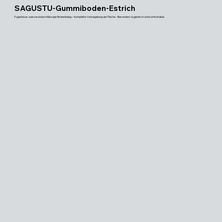
SAGUSTU-Gummiboden-Estrich
Fugenloser, wasserundurchlässiger Bodenbelag – Komplette Versiegelung der Fläche - Besonders hygienisch und komfortabel.