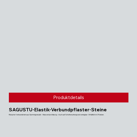
Produktdetails
SAGUSTU-Elastik-Verbundpflaster-Steine
Robuster Verbundstein aus Gummigranulat – Wasserdurchlässig – Auch auf Schotteruntergrund verlegbar - Erhältlich in 3 Farben.