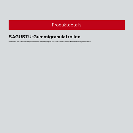
Produktdetails
SAGUSTU-Gummigranulatrollen
Preiswerte wasserdurchlässige Rollenware aus Gummigranulat – Verschiede Farben, Stärken und Längen erhältlich.