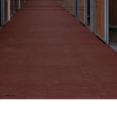
Gummimatten in Ihrer Stallgasse bieten Ihrem Pferd einen sicheren Halt und ermöglichen ihm eine sichere Passage.
Ein Problem das wir alle kennen: Unsere Pferde sind oftmals „eilig“ in der Stallgasse unterwegs.
Hier besteht die Gefahr, dass sie ausrutschen können, was zu schwerwiegenden Verletzungen führen kann.
Die elastischen, rutschhemmenden Gummibeläge bieten Ihrem Pferd einen optimalen Halt und senken ebenfalls den Geräuschpegel in der Stallgasse, was für mehr Ruhe im Stall sorgt.
Der Untergrund muss ein ebener Beton-, Asphalt oder Verbundsteinboden, frei von Löcher und Unebenheiten sein. Diese sind vorher auszugleichen!
Stallgassenbeläge