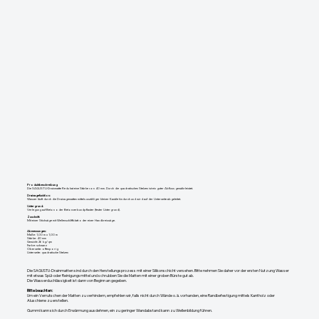
Produktbeschreibung
Die SAGUSTU-Drainmatte Redu hat eine Stärke von 40 mm. Durch die quadratischen Stelzen ist ein guter Abfluss gewährleistet.
Drainagefunktion:
Wasser läuft durch die Drainagematten mittels unzähliger kleiner Kanäle hindurch und wird auf der Unterseite abgeleitet.
Untergrund:
Verlegung auf Beton oder Betonverbundpflaster (fester Untergrund).
Zuschnitt:
Mit einer Stichsäge mit Wellenschliffblatt oder einer Handkreissäge.
Abmessungen:
Maße: 1,00 m x 1,00 m
Stärke: 40 mm
Gewicht: 26 kg/qm
Farbe: schwarz
Oberseite: offenporig
Unterseite: quadratische Stelzen
Die SAGUSTU-Drainmatten sind durch den Herstellungsprozess mit einer Silikonschicht versehen. Bitte nehmen Sie daher vor der ersten Nutzung Wasser
mit etwas Spül-oder Reinigungsmittel und schrubben Sie die Matten mit einer groben Bürste gut ab.
Die Wasserduchlässigkeit ist dann von Beginn an gegeben.
Bitte beachten:
Um ein Verrutschen der Matten zu verhindern, empfehlen wir, falls nicht durch Wände o. ä. vorhanden, eine Randbefestigung mittels Kantholz oder
Aluschiene zu erstellen.
Gummi kann sich durch Erwärmung ausdehnen, ein zu geringer Wandabstand kann zu Wellenbildung führen.