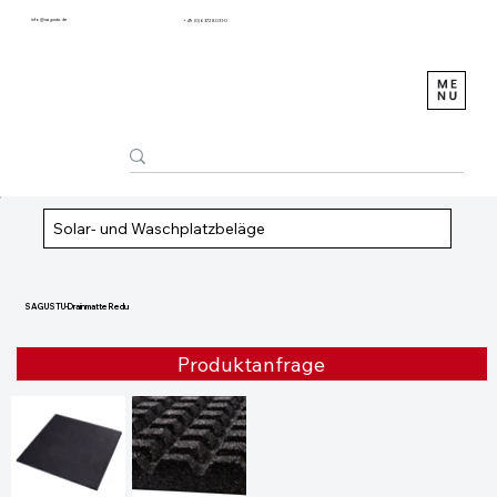
info@sagustu.de
+49 (0) 6372 8031-0
Solar- und Waschplatzbeläge
SAGUSTU-Drainmatte Redu
Produktanfrage