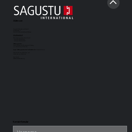
Adresse
Sagustu International GmbH
Industriestr. 7
D-66892 Bruchmühlbach-Miesau
info@sagustu.de
Wir freuen uns über Ihren Anruf:
+49 (0) 6372 8031-0
+49 (0) 6372 8031-31
Öffnungszeiten:
Sie erreichen uns Montag bis Freitag
von 08:00 bis 17:00 Uhr
Lageröffnungszeiten für Selbstabholer
(Cash & Carry):
08.00 Uhr bis 12.30 Uhr und
13.30 Uhr bis 15.30 Uhr
Impressum
Datenschutzerklärung
SAGUSTU-
SAGUSTU-
SAGUSTU-
SAGUSTU-
Boxenmatte
Pferdestallboden
Universalstallmatte
Stabilpferdes
Maxi
mit Nut und
für hohe
Feder aus
Belastung aus
Kunststoff 24
Kunststoff
mm
Kontaktformular