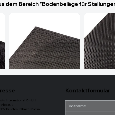
s dem Bereich "Bodenbeläge für Stallunge
Kontaktformular
resse
stu International GmbH
triestr. 7
892 Bruchmühlbach-Miesau