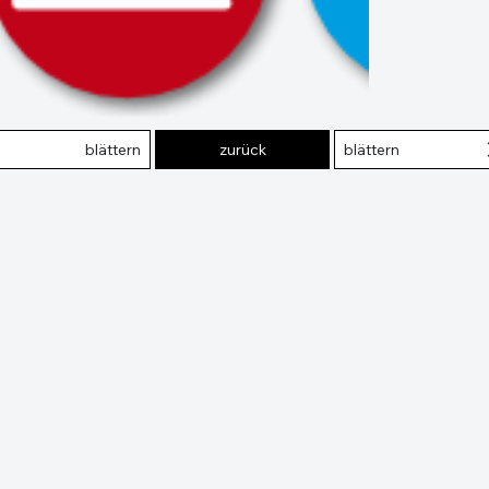
blättern
zurück
blättern