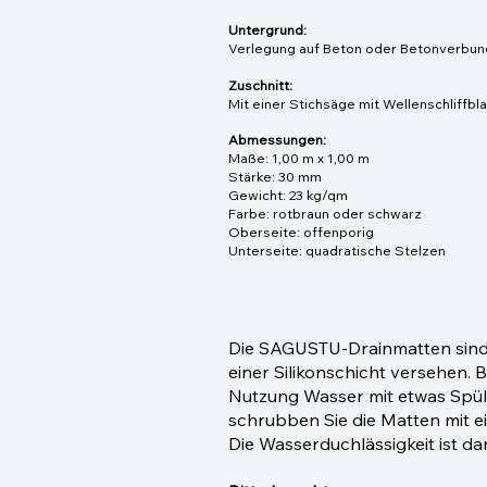
Untergrund:
Verlegung auf Beton oder Betonverbund
Zuschnitt:
Mit einer Stichsäge mit Wellenschliffbl
Abmessungen:
Maße: 1,00 m x 1,00 m
Stärke: 30 mm
Gewicht: 23 kg/qm
Farbe: rotbraun oder schwarz
Oberseite: offenporig
Unterseite: quadratische Stelzen
Die SAGUSTU-Drainmatten sind
einer Silikonschicht versehen. 
Nutzung Wasser mit etwas Spül
schrubben Sie die Matten mit e
Die Wasserduchlässigkeit ist d