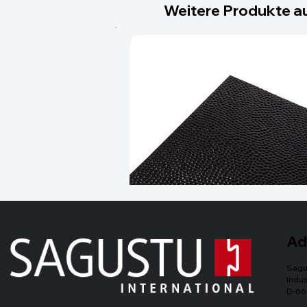
Weitere Produkte au
Ad
Sagu
Indus
D-66