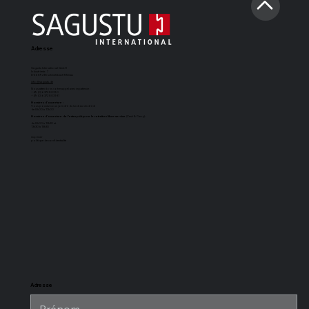
Adresse
Sagustu International GmbH
Industriestr. 7
D-66892 Bruchmühlbach-Miesau
info@sagustu.de
Nous attendons votre appel avec impatience :
+49 (0) 6372 8031-0
+49 (0) 6372 8031-31
Horaires d'ouverture :
Vous pouvez nous joindre du lundi au vendredi
de 8h00 à 17h00
Horaires d'ouverture de l'entrepôt pour le retrait en libre-service
(Cash & Carry) :
de 8h00 à 12h30 et
13h30 à 15h30
imprimer
politique de confidentialité
Tapis de boxe
Sol d'écurie
Tapis d'écurie
Revêtement
SAGUSTU
SAGUSTU à
universel
de sol pour
Maxi
rainure et
SAGUSTU
écurie
languette en
SAGUSTU,
plastique de
résistant aux
24 mm
charges
lourdes, en
plastique
Adresse