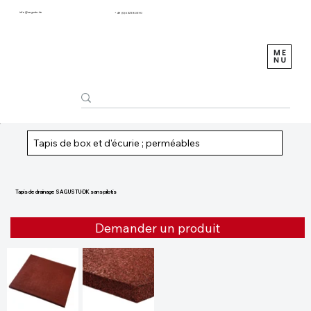
info@sagustu.de
+49 (0) 6372 8031-0
Tapis de box et d'écurie ; perméables
Tapis de drainage SAGUSTU-DK sans pilotis
Demander un produit