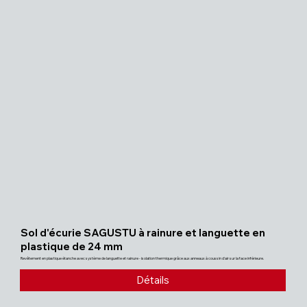
Exception : Sol d'écurie standard !

Veuillez noter:

Pour éviter que les tapis ne glissent, nous recommandons de 
les fixer sur les bords à l'aide de rails en bois équarri ou en 
aluminium, s'il n'y a pas de mur ou de support similaire.

Le caoutchouc peut se dilater lorsqu'il est chauffé et une 
distance trop faible par rapport au mur peut entraîner des 
ondulations.
Sol d'écurie SAGUSTU à rainure et languette en
plastique de 24 mm
Revêtement en plastique étanche avec système de languette et rainure - isolation thermique grâce aux anneaux à coussin d'air sur la face inférieure.
Détails