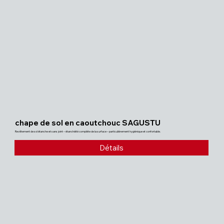
chape de sol en caoutchouc SAGUSTU
Revêtement de sol étanche et sans joint – étanchéité complète de la surface – particulièrement hygiénique et confortable.
Détails