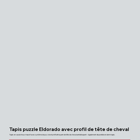
Tapis puzzle Eldorado avec profil de tête de cheval
Tapis en caoutchouc massif avec système de puzzle et profil attrayant de tête de cheval antidérapant – également disponible en demi-tapis.