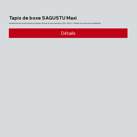
Tapis de boxe SAGUSTU Maxi
Revêtement de sol sans joint pour grandes surfaces en une seule pièce (3,00 x 4,00 m) – Flexible, avec une surface adhérente.
Détails