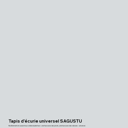
Tapis d'écurie universel SAGUSTU
Revêtement en caoutchouc solide double face - une face avec des picots, une face avec des rainures - universel.