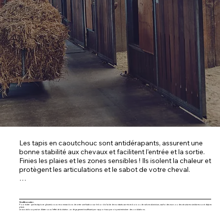
Les tapis en caoutchouc sont antidérapants, assurent une 
bonne stabilité aux chevaux et facilitent l'entrée et la sortie. 
Finies les plaies et les zones sensibles ! Ils isolent la chaleur et 
protègent les articulations et le sabot de votre cheval.

La réduction de la litière minimise la pollution par la poussière. 
Cela améliore le climat dans l'écurie et constitue un avantage 
considérable pour les chevaux souffrant de maladies 
Veuillez noter:
Pour éviter que les tapis ne glissent, nous recommandons de créer une fixation sur le bord à l'aide de montants carrés en bois ou de rails en aluminium, sauf si des murs ou des structures similaires sont déjà en
place.
Le caoutchouc peut se dilater sous l'effet de la chaleur ; un dégagement insuffisant par rapport aux parois peut entraîner des ondulations.
respiratoires.
