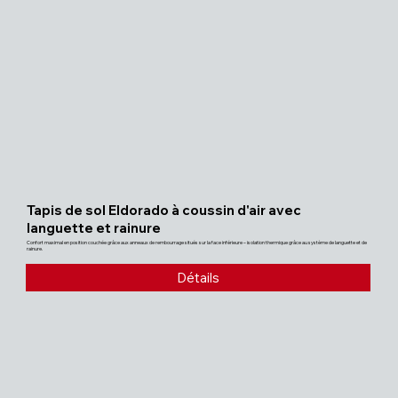
Tapis de sol Eldorado à coussin d'air avec
languette et rainure
Confort maximal en position couchée grâce aux anneaux de rembourrage situés sur la face inférieure – isolation thermique grâce au système de languette et de
rainure.
Détails