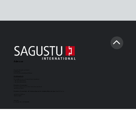
Adresse
Sagustu International GmbH
Industriestr. 7
D-66892 Bruchmühlbach-Miesau
info@sagustu.de
Nous attendons votre appel avec impatience :
+49 (0) 6372 8031-0
+49 (0) 6372 8031-31
Horaires d'ouverture :
Vous pouvez nous joindre du lundi au vendredi
de 8h00 à 17h00
Horaires d'ouverture de l'entrepôt pour le retrait en libre-service
(Cash & Carry) :
de 8h00 à 12h30 et
13h30 à 15h30
imprimer
politique de confidentialité