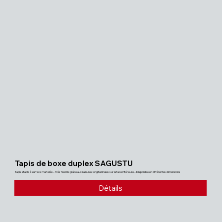
Tapis de boxe duplex SAGUSTU
Tapis stable à surface martelée – Très flexible grâce aux rainures longitudinales sur la face inférieure – Disponible en différentes dimensions
Détails