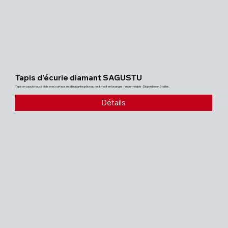
Tapis d'écurie diamant SAGUSTU
Tapis en caoutchouc solide avec surface antidérapante grâce au petit motif en losanges - Imperméable - Disponible en 3 tailles.
Détails