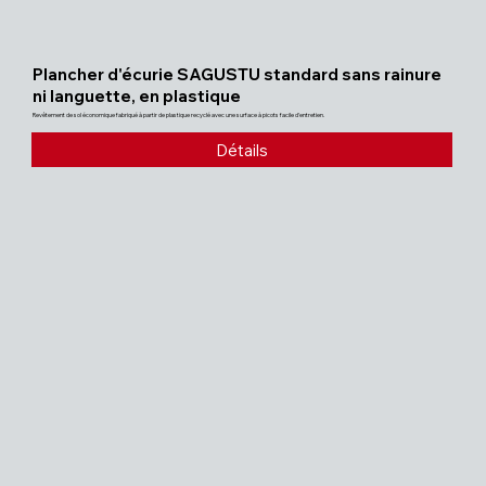
Plancher d'écurie SAGUSTU standard sans rainure
ni languette, en plastique
Revêtement de sol économique fabriqué à partir de plastique recyclé avec une surface à picots facile d'entretien.
Détails