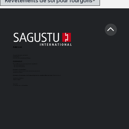
Revêtements de sol pour fourgons
Adresse
Sagustu International GmbH
Industriestr. 7
D-66892 Bruchmühlbach-Miesau
info@sagustu.de
Nous attendons votre appel avec impatience :
+49 (0) 6372 8031-0
+49 (0) 6372 8031-31
Horaires d'ouverture :
Vous pouvez nous joindre du lundi au vendredi
de 8h00 à 17h00
Horaires d'ouverture de l'entrepôt pour le retrait en libre-service
(Cash & Carry) :
de 8h00 à 12h30 et
13h30 à 15h30
imprimer
politique de confidentialité