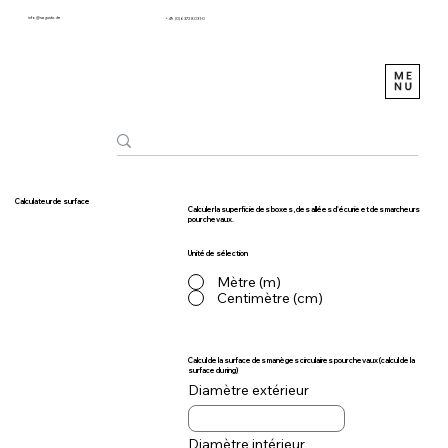
info@sagustu.de
+49 (0) 6372 8031-0
Calculateur de surface
Calculer la superficie des boxes, des allées d'écurie et des marcheurs
pour chevaux.
Unité de sélection
Mètre (m)
Centimètre (cm)
Calcul de la surface des manèges circulaires pour chevaux (calcul de la
surface du ring)
Diamètre extérieur
Diamètre intérieur