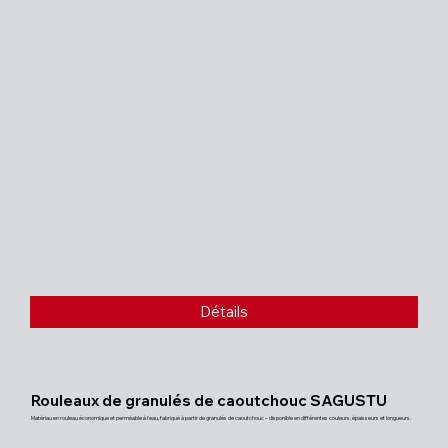
Détails
Rouleaux de granulés de caoutchouc SAGUSTU
Matériau en rouleau économique et perméable à l'eau, fabriqué à partir de granulés de caoutchouc – disponible en différentes couleurs, épaisseurs et longueurs.