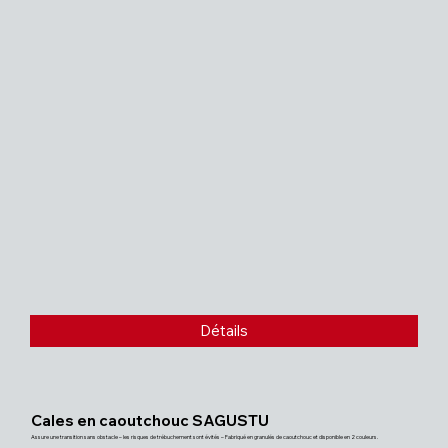
Détails
Cales en caoutchouc SAGUSTU
Assure une transition sans obstacle – les risques de trébuchement sont évités – Fabriqué en granulés de caoutchouc et disponible en 2 couleurs.