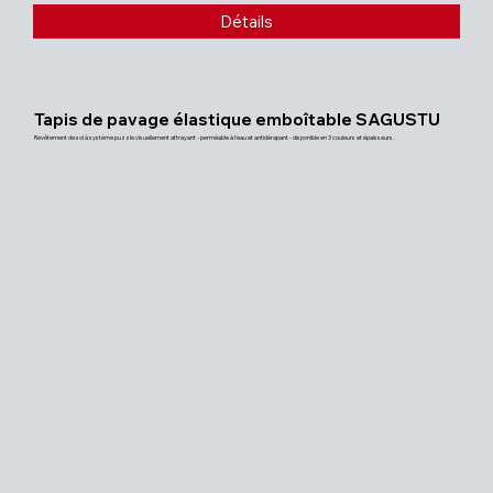
Détails
Tapis de pavage élastique emboîtable SAGUSTU
Revêtement de sol à système puzzle visuellement attrayant - perméable à l'eau et antidérapant - disponible en 3 couleurs et épaisseurs.