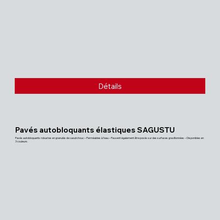
Détails
Pavés autobloquants élastiques SAGUSTU
Pavés autobloquants robustes en granulés de caoutchouc – Perméables à l'eau – Peuvent également être posés sur des surfaces gravillonnées – Disponibles en
3 couleurs.