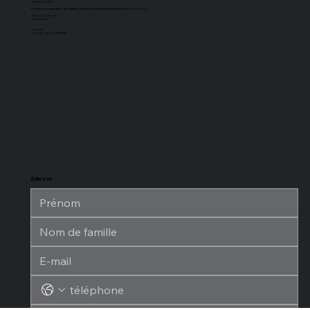
de 8h00 à 17h00
Horaires d'ouverture de l'entrepôt pour le retrait en libre-service
(Cash & Carry) :
de 8h00 à 12h30 et
13h30 à 15h30
imprimer
politique de confidentialité
Adresse