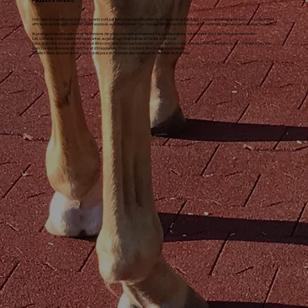
Paddock et enclos
Nos tapis en caoutchouc à pores ouverts sont parfaits pour une utilisation en extérieur et, grâce à leur surface antidérapante, sont particulièrement
efficaces là où ils sont constamment exposés aux intempéries. Vos chevaux bénéficieront d'une stabilité optimale, même sous la pluie et l'humidité !
Ils protègent les articulations et les tendons de votre cheval et préviennent l'usure des sabots, notamment chez les chevaux non ferrés.
Les surfaces sont également résistantes au gel et aux intempéries et faciles à nettoyer.
Selon le produit, le sous-plancher peut être constitué d'une base de gravier compacté ou d'une dalle de béton, d'asphalte ou de composite. Le sous-
plancher doit être exempt de trous et d'irrégularités. Ceux-ci doivent être nivelés au préalable.
Veuillez vous assurer que le sous-sol dispose d'une pente appropriée et de moyens de drainage.