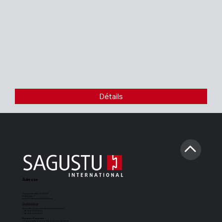
Détails
Adresse
Sagustu International GmbH
Industriestr. 7
D-66892 Bruchmühlbach-Miesau
info@sagustu.de
Nous attendons votre appel avec impatience :
+49 (0) 6372 8031-0
+49 (0) 6372 8031-31
Horaires d'ouverture :
Vous pouvez nous joindre du lundi au vendredi