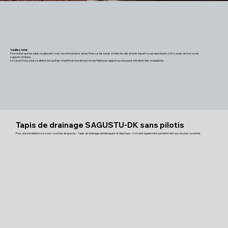
Veuillez noter:
Pour éviter que les tapis ne glissent, nous recommandons de les fixer sur les bords à l'aide de rails en bois équarri ou en aluminium, s'il n'y a pas de mur ou de
support similaire.
Le caoutchouc peut se dilater lorsqu'il est chauffé et une distance trop faible par rapport au mur peut entraîner des ondulations.
Tapis de drainage SAGUSTU-DK sans pilotis
Pour une installation sur sous-couches de gravier - Tapis de drainage antidérapant et élastique - Convient également parfaitement aux écuries ouvertes.