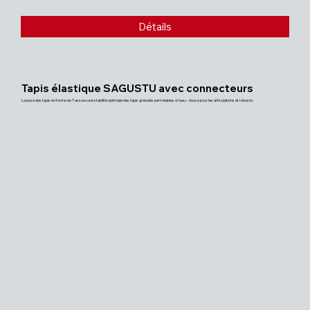
Détails
Tapis élastique SAGUSTU avec connecteurs
La pose des tapis en forme de T assure une stabilité optimale des tapis granulés perméables à l'eau – douce pour les articulations et robuste.