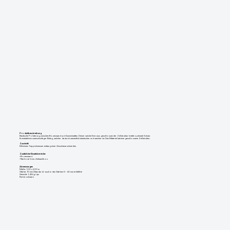
Produktbeschreibung
Elastische Polsterung zwischen Boxenwand und Gummimatten. Dieser weiche Kern aus geschlossender Zellstruktur bietet optimale Schutz.
Es entsteht ein zweischichtiger Belag, welcher dadurch wesentlich elastischer und weicher ist. Das Material hat eine geschlossene Zellstruktur.
Zuschnitt:
Mit einem Teppichmesser entlang einer Aluschiene schneiden.
Zusätzliche Einsatzbereiche:
• Boxenwand
• Narkose- bzw. Aufwachbox
Abmessungen
Maße: 1,00 x 2,00 m
Stärke: 10 mm (Standard) - auch in den Stärken 5 – 40 mm erhältlich
Gewicht: 1,45 kg/qm
Farbe: schwarz