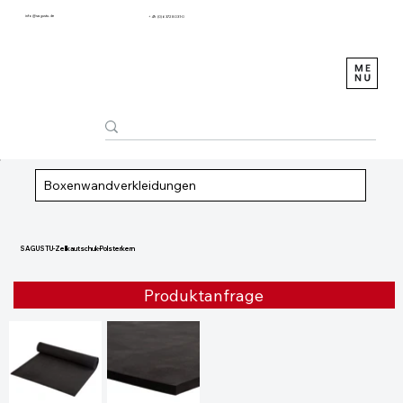
info@sagustu.de
+49 (0) 6372 8031-0
Boxenwandverkleidungen
SAGUSTU-Zellkautschuk-Polsterkern
Produktanfrage