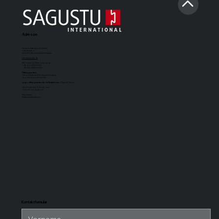
Adresse
Sagustu International GmbH
Industriestr. 7
D-66892 Bruchmühlbach-Miesau
info@sagustu.de
Wir freuen uns über Ihren Anruf:
+49 (0) 6372 8031-0
+49 (0) 6372 8031-31
Öffnungszeiten:
Sie erreichen uns Montag bis Freitag
von 08:00 bis 17:00 Uhr
Lageröffnungszeiten für Selbstabholer
(Cash & Carry):
08.00 Uhr bis 12.30 Uhr und
13.30 Uhr bis 15.30 Uhr
Impressum
Datenschutzerklärung
SAGUSTU-
SAGUSTU-
SAGUSTU-
SAGUSTU-
Boxenmatte
Pferdestallboden
Universalstallmatte
Stabilpferdes
Maxi
mit Nut und
für hohe
Feder aus
Belastung aus
Kunststoff 24
Kunststoff
mm
Kontaktformular