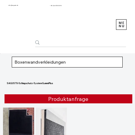
info@sagustu.de
+49 (0) 6372 8031-0
Boxenwandverkleidungen
SAGUSTU-Schlagschutz-System Gummi Plus
Produktanfrage