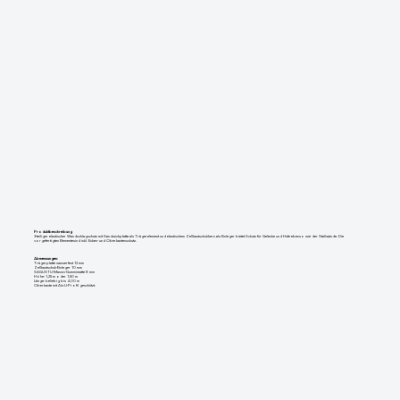
Produktbeschreibung
3-teiliger elastischer Wandschlagschutz mit Sandwichplatte als Trägerelement und elastischem Zellkautschukkern als Einleger bietet Schutz für Gelenke und Hufe ebenso wie der Stallwände. Die
vorgefertigten Elementesind inkl. Ecken- und Oberkantenschutz.
Abmessungen:
Trägerplatte wasserfest 12 mm
Zellkautschuk-Einleger 10 mm
SAGUSTU-Massiv-Gummimatte 8 mm
Höhe: 1,25 m oder 1,50 m
Länge: beliebig bis 4,00 m
Oberkante mit Alu-U-Profil geschützt.