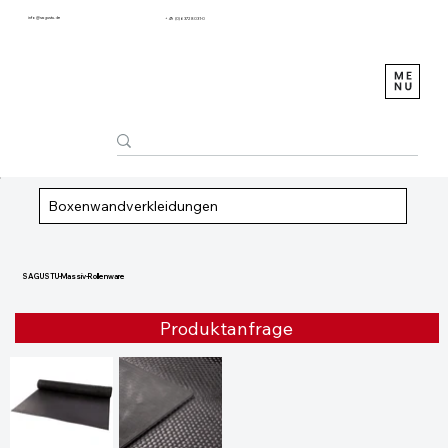
info@sagustu.de
+49 (0) 6372 8031-0
Boxenwandverkleidungen
SAGUSTU-Massiv-Rollenware
Produktanfrage