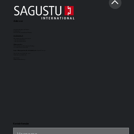
Adresse
Sagustu International GmbH
Industriestr. 7
D-66892 Bruchmühlbach-Miesau
info@sagustu.de
Wir freuen uns über Ihren Anruf:
+49 (0) 6372 8031-0
+49 (0) 6372 8031-31
Öffnungszeiten:
Sie erreichen uns Montag bis Freitag
von 08:00 bis 17:00 Uhr
Lageröffnungszeiten für Selbstabholer
(Cash & Carry):
08.00 Uhr bis 12.30 Uhr und
13.30 Uhr bis 15.30 Uhr
Impressum
Datenschutzerklärung
SAGUSTU-
SAGUSTU-
SAGUSTU-
SAGUSTU-
Boxenmatte
Pferdestallboden
Universalstallmatte
Stabilpferdes
Maxi
mit Nut und
für hohe
Feder aus
Belastung aus
Kunststoff 24
Kunststoff
mm
Kontaktformular