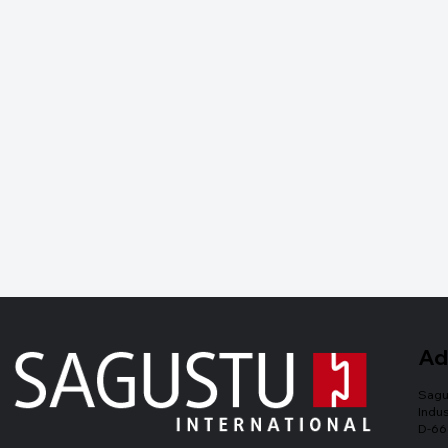
Ad
Sagu
Indus
D-66