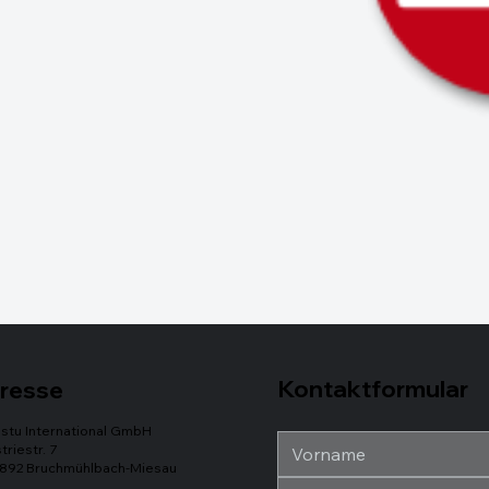
Kontaktformular
resse
stu International GmbH
triestr. 7
892 Bruchmühlbach-Miesau