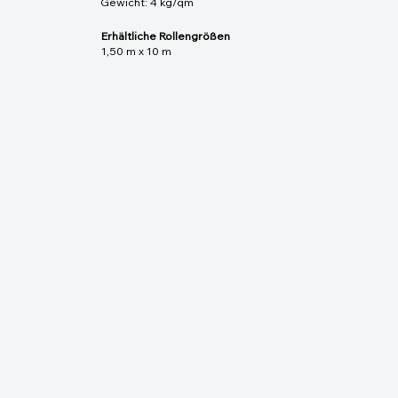
Gewicht: 4 kg/qm
Erhältliche Rollengrößen
1,50 m x 10 m