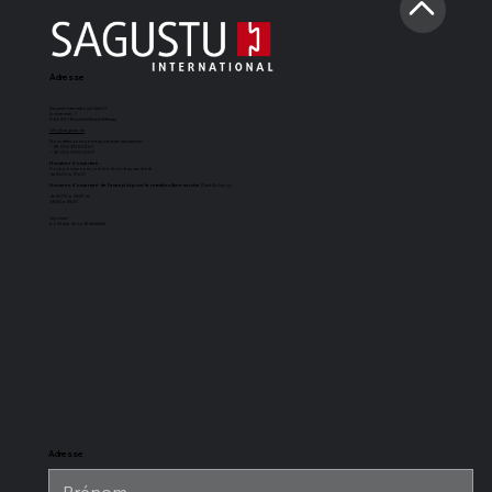
Adresse
Sagustu International GmbH
Industriestr. 7
D-66892 Bruchmühlbach-Miesau
info@sagustu.de
Nous attendons votre appel avec impatience :
+49 (0) 6372 8031-0
+49 (0) 6372 8031-31
Horaires d'ouverture :
Vous pouvez nous joindre du lundi au vendredi
de 8h00 à 17h00
Horaires d'ouverture de l'entrepôt pour le retrait en libre-service
(Cash & Carry) :
de 8h00 à 12h30 et
13h30 à 15h30
imprimer
politique de confidentialité
Tapis de boxe
Sol d'écurie
Tapis d'écurie
Revêtement
SAGUSTU
SAGUSTU à
universel
de sol pour
Maxi
rainure et
SAGUSTU
écurie
languette en
SAGUSTU,
plastique de
résistant aux
24 mm
charges
lourdes, en
plastique
Adresse