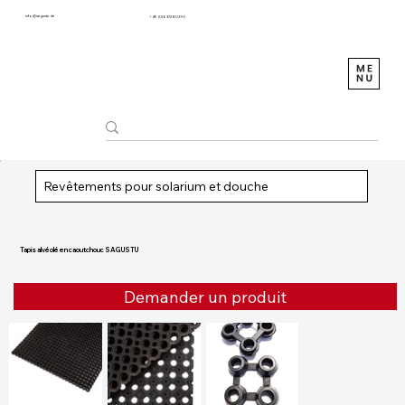
info@sagustu.de
+49 (0) 6372 8031-0
Revêtements pour solarium et douche
Tapis alvéolé en caoutchouc SAGUSTU
Demander un produit