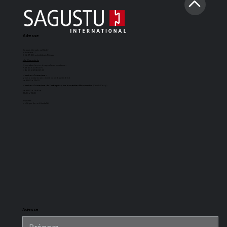
Adresse
Sagustu International GmbH
Industriestr. 7
D-66892 Bruchmühlbach-Miesau
info@sagustu.de
Nous attendons votre appel avec impatience :
+49 (0) 6372 8031-0
+49 (0) 6372 8031-31
Horaires d'ouverture :
Vous pouvez nous joindre du lundi au vendredi
de 8h00 à 17h00
Horaires d'ouverture de l'entrepôt pour le retrait en libre-service
(Cash & Carry) :
de 8h00 à 12h30 et
13h30 à 15h30
imprimer
politique de confidentialité
Tapis de boxe
Sol d'écurie
Tapis d'écurie
Revêtement
SAGUSTU
SAGUSTU à
universel
de sol pour
Maxi
rainure et
SAGUSTU
écurie
languette en
SAGUSTU,
plastique de
résistant aux
24 mm
charges
lourdes, en
plastique
Adresse