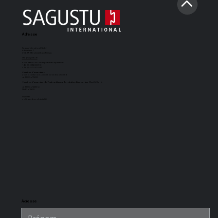
Adresse
Sagustu International GmbH
Industriestr. 7
D-66892 Bruchmühlbach-Miesau
info@sagustu.de
Nous attendons votre appel avec impatience :
+49 (0) 6372 8031-0
+49 (0) 6372 8031-31
Horaires d'ouverture :
Vous pouvez nous joindre du lundi au vendredi
de 8h00 à 17h00
Horaires d'ouverture de l'entrepôt pour le retrait en libre-service
(Cash & Carry) :
de 8h00 à 12h30 et
13h30 à 15h30
imprimer
politique de confidentialité
Tapis de boxe
Sol d'écurie
Tapis d'écurie
Revêtement
SAGUSTU
SAGUSTU à
universel
de sol pour
Maxi
rainure et
SAGUSTU
écurie
languette en
SAGUSTU,
plastique de
résistant aux
24 mm
charges
lourdes, en
plastique
Adresse