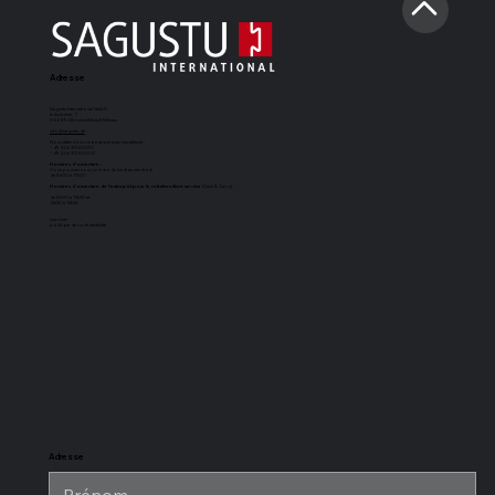
Adresse
Sagustu International GmbH
Industriestr. 7
D-66892 Bruchmühlbach-Miesau
info@sagustu.de
Nous attendons votre appel avec impatience :
+49 (0) 6372 8031-0
+49 (0) 6372 8031-31
Horaires d'ouverture :
Vous pouvez nous joindre du lundi au vendredi
de 8h00 à 17h00
Horaires d'ouverture de l'entrepôt pour le retrait en libre-service
(Cash & Carry) :
de 8h00 à 12h30 et
13h30 à 15h30
imprimer
politique de confidentialité
Tapis de boxe
Sol d'écurie
Tapis d'écurie
Revêtement
SAGUSTU
SAGUSTU à
universel
de sol pour
Maxi
rainure et
SAGUSTU
écurie
languette en
SAGUSTU,
plastique de
résistant aux
24 mm
charges
lourdes, en
plastique
Adresse