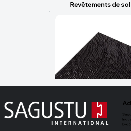
Revêtements de sol
Ad
Sagu
Indus
D-66