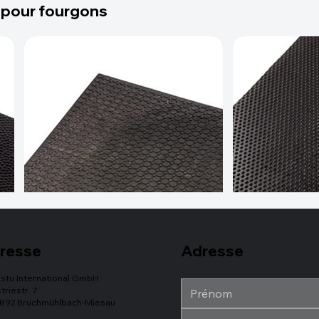
 pour fourgons
Adresse
resse
stu International GmbH
triestr. 7
892 Bruchmühlbach-Miesau