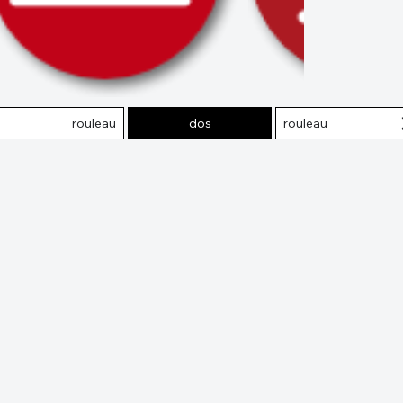
rouleau
dos
rouleau