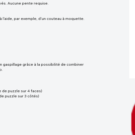
vés. Aucune pente requise.
à l'aide, par exemple, d'un couteau à moquette.
l
un gaspillage grâce à la possibilité de combiner
o.
e de puzzle sur 4 faces)
de puzzle sur 3 côtés)