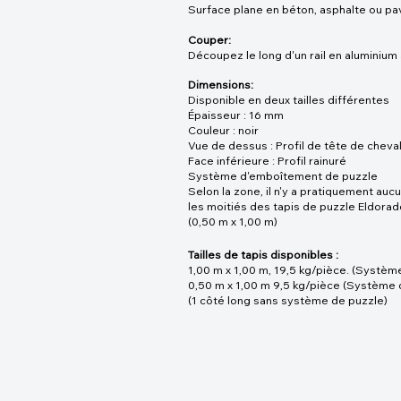
Surface plane en béton, asphalte ou pa
Couper:
Découpez le long d'un rail en aluminium 
Dimensions:
Disponible en deux tailles différentes
Épaisseur : 16 mm
Couleur : noir
Vue de dessus : Profil de tête de cheva
Face inférieure : Profil rainuré
Système d'emboîtement de puzzle
Selon la zone, il n'y a pratiquement auc
les moitiés des tapis de puzzle Eldorad
(0,50 m x 1,00 m)
Tailles de tapis disponibles :
1,00 m x 1,00 m, 19,5 kg/pièce. (Systèm
0,50 m x 1,00 m 9,5 kg/pièce (Système 
(1 côté long sans système de puzzle)