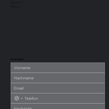
Adresse
Sagustu International GmbH
Industriestr. 7
D-66892 Bruchmühlbach-Miesau
info@sagustu.de
Wir freuen uns über Ihren Anruf:
+49 (0) 6372 8031-0
+49 (0) 6372 8031-31
Öffnungszeiten:
Sie erreichen uns Montag bis Freitag
von 08:00 bis 17:00 Uhr
Lageröffnungszeiten für Selbstabholer
(Cash & Carry):
08.00 Uhr bis 12.30 Uhr und
13.30 Uhr bis 15.30 Uhr
Impressum
Datenschutzerklärung
Kontaktformular