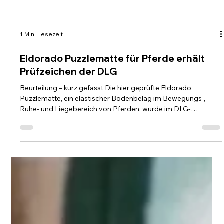
1 Min. Lesezeit
Eldorado Puzzlematte für Pferde erhält
Prüfzeichen der DLG
Beurteilung – kurz gefasst Die hier geprüfte Eldorado
Puzzlematte, ein elastischer Bodenbelag im Bewegungs-,
Ruhe- und Liege­bereich von Pferden, wurde im DLG-
Anerkannt-Einzelkriterien-Test auf Prüfständen auf
Haltbarkeits- und Komforteigenschaften untersucht. Im
Einzelnen wurden die Beständigkeit gegen Säuren, die
Dauertritt- und Abriebbelastung, die Rutsch­festigkeit, die
Verform­barkeit und Elastizität sowie der Reinigungsabstand
geprüft. Die Anforderungen nach DIN 7861 w