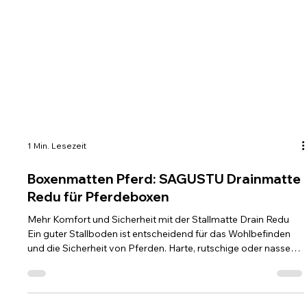
1 Min. Lesezeit
Boxenmatten Pferd: SAGUSTU Drainmatte
Redu für Pferdeboxen
Mehr Komfort und Sicherheit mit der Stallmatte Drain Redu
Ein guter Stallboden ist entscheidend für das Wohlbefinden
und die Sicherheit von Pferden. Harte, rutschige oder nasse
Untergründe können schnell zum Problem werden. Genau hier
setzt die Stallmatte für Pferde, die Drainmatte Redu an – eine