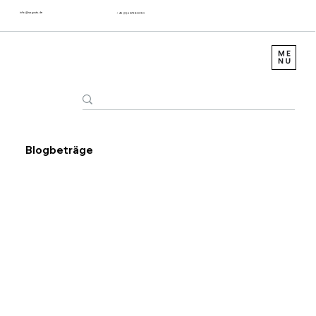
info@sagustu.de
+49 (0) 6372 8031-0
Blogbeträge