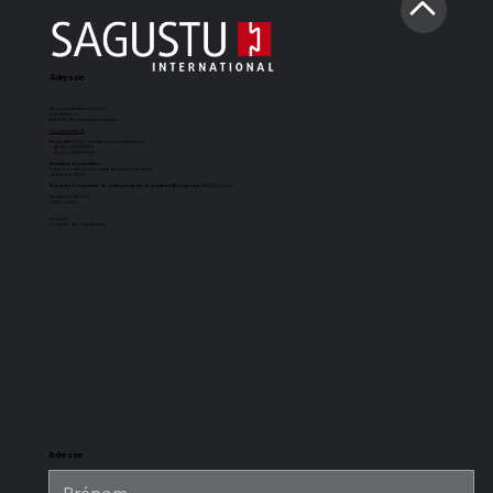
Adresse
Sagustu International GmbH
Industriestr. 7
D-66892 Bruchmühlbach-Miesau
info@sagustu.de
Nous attendons votre appel avec impatience :
+49 (0) 6372 8031-0
+49 (0) 6372 8031-31
Horaires d'ouverture :
Vous pouvez nous joindre du lundi au vendredi
de 8h00 à 17h00
Horaires d'ouverture de l'entrepôt pour le retrait en libre-service
(Cash & Carry) :
de 8h00 à 12h30 et
13h30 à 15h30
imprimer
politique de confidentialité
Tapis de boxe
Sol d'écurie
Tapis d'écurie
Revêtement
SAGUSTU
SAGUSTU à
universel
de sol pour
Maxi
rainure et
SAGUSTU
écurie
languette en
SAGUSTU,
plastique de
résistant aux
24 mm
charges
lourdes, en
plastique
Adresse