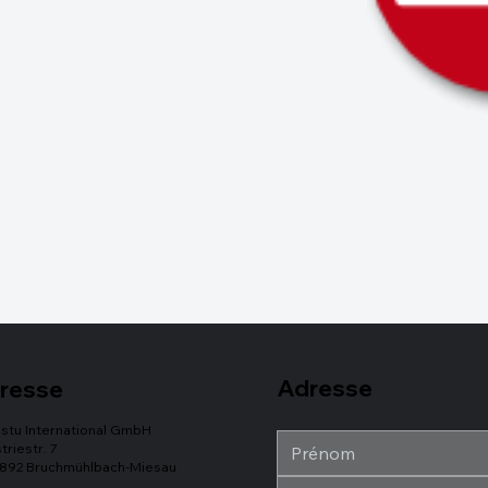
Adresse
resse
stu International GmbH
triestr. 7
892 Bruchmühlbach-Miesau