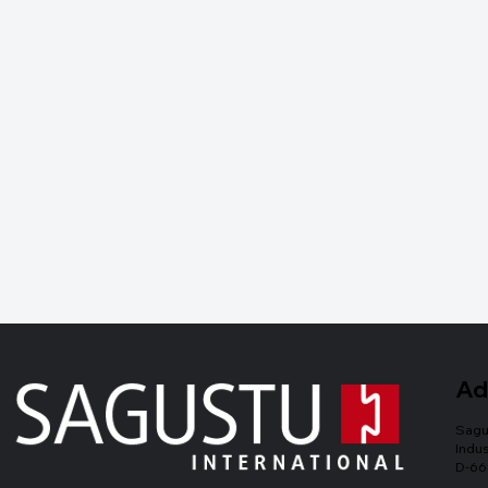
Ad
Sagu
Indus
D-66