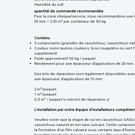
Humidité du sol).
quantité de commande recommandée
Pour la zone clinique/service, nous recommandons une é
20 mm = 2,25 m² par conteneur de 50 kg
Contenu
3 composants (granulés de caoutchouc, caoutchouc natur
Couleur noire (autres couleurs, brun rougeâtre ou vert 
supplément)
Poids approximatif 50 kg / paquet
Rendement pour une épaisseur d'application de 20 mm :
Des kits de réparation sont également disponibles ave
une épaisseur d'application de 10 mm :
2 m²/paquet
1 m²/paquet
0,5 m² / paquet (« mini kit de réparation »)
L'installation par notre équipe d'installateurs compéten
Veuillez noter que la chape de sol en caoutchouc SA
caoutchouc naturel et est sans solvant. Cette composit
la formation d'un film calcaire sous certains taux d'humi
humidité résiduelle dans le support. Ce film peut être él