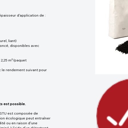
paisseur d'application de :
el, liant)
foncé, disponibles avec
 2,25 m²/paquet
c le rendement suivant pour
ts est possible.
GUSTU est composée de
ion écologique peut entraîner
dité ou en raison d'une
iminé à l'aide d'un détartrant