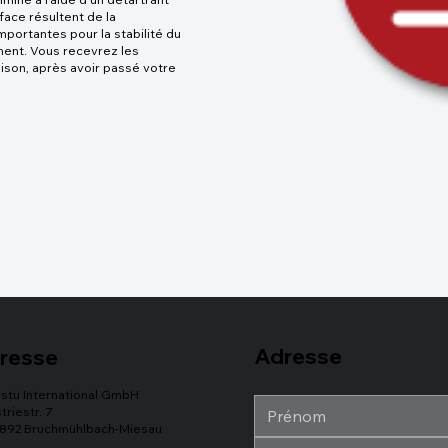
ace résultent de la
portantes pour la stabilité du
ment. Vous recevrez les
aison, après avoir passé votre
Adresse
resse
stu International GmbH
triestr. 7
892 Bruchmühlbach-Miesau