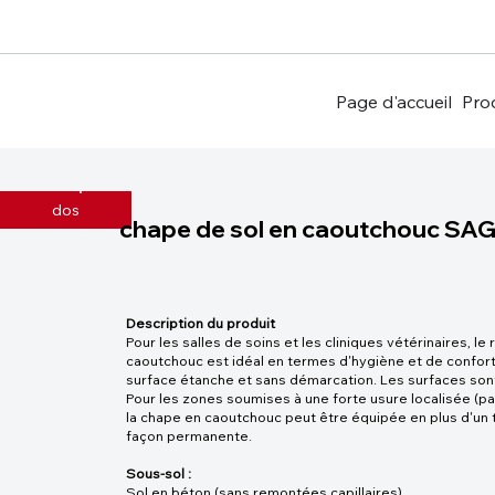
Page d'accueil
Pro
dos
chape de sol en caoutchouc S
Description du produit
Pour les salles de soins et les cliniques vétérinaires, 
caoutchouc est idéal en termes d'hygiène et de confort
surface étanche et sans démarcation. Les surfaces son
Pour les zones soumises à une forte usure localisée (pa
la chape en caoutchouc peut être équipée en plus d'un t
façon permanente.
Sous-sol :
Sol en béton (sans remontées capillaires)