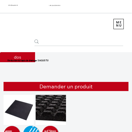
info@sagustu.de
+49 (0) 6372 8031-0
dos
Réduction du tapis de drainage SAGUSTU
Demander un produit