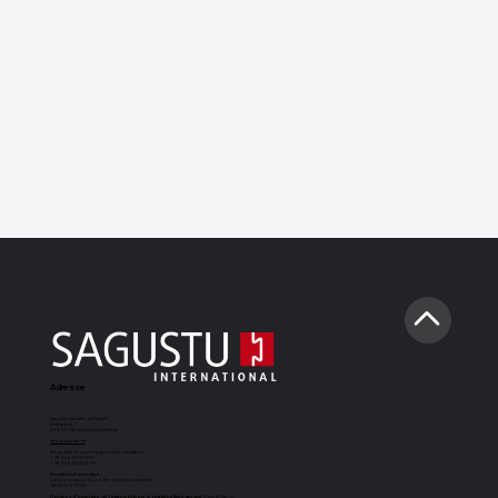
Adresse
Sagustu International GmbH
Industriestr. 7
D-66892 Bruchmühlbach-Miesau
info@sagustu.de
Nous attendons votre appel avec impatience :
+49 (0) 6372 8031-0
+49 (0) 6372 8031-31
Horaires d'ouverture :
Vous pouvez nous joindre du lundi au vendredi
de 8h00 à 17h00
Horaires d'ouverture de l'entrepôt pour le retrait en libre-service
(Cash & Carry) :