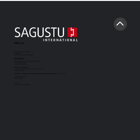
Adresse
Sagustu International GmbH
Industriestr. 7
D-66892 Bruchmühlbach-Miesau
info@sagustu.de
Tapis de box pour chevaux : tapis
Nous attendons votre appel avec impatience :
+49 (0) 6372 8031-0
+49 (0) 6372 8031-31
drainant SAGUSTU Redu pour boxes
Horaires d'ouverture :
Vous pouvez nous joindre du lundi au vendredi
de 8h00 à 17h00
de chevaux
Horaires d'ouverture de l'entrepôt pour le retrait en libre-service
(Cash & Carry) :
de 8h00 à 12h30 et
13h30 à 15h30
imprimer
politique de confidentialité