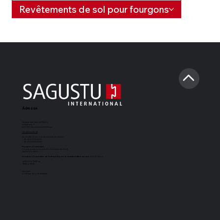
Revêtements de sol pour fourgons
Adresse
Sagustu International GmbH
Industriestr. 7
D-66892 Bruchmühlbach-Miesau
info@sagustu.de
Nous attendons votre appel avec impatience :
+49 (0) 6372 8031-0
+49 (0) 6372 8031-31
Horaires d'ouverture :
Vous pouvez nous joindre du lundi au vendredi
de 8h00 à 17h00
Horaires d'ouverture de l'entrepôt pour le retrait en libre-service
(Cash & Carry) :
de 8h00 à 12h30 et
13h30 à 15h30
imprimer
politique de confidentialité