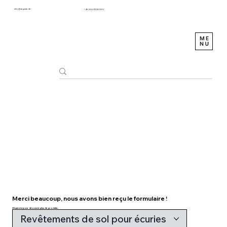
info@sagustu.de
+49 (0) 6372 8031-0
Merci beaucoup, nous avons bien reçu le formulaire !
Cliquez ici pour découvrir plus de produits :
Revêtements de sol pour écuries