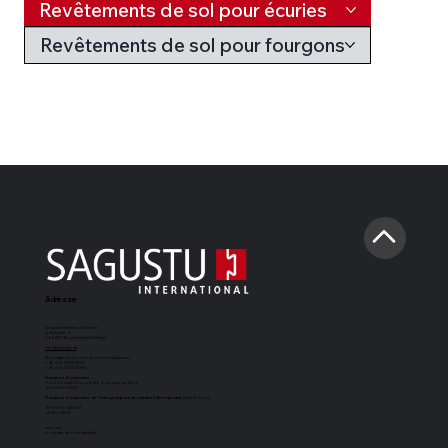
Revêtements de sol pour écuries
Revêtements de sol pour fourgons
Adresse
Sagustu International GmbH
Industriestr. 7
D-66892 Bruchmühlbach-Miesau
info@sagustu.de
Nous attendons votre appel avec impatience :
+49 (0) 6372 8031-0
+49 (0) 6372 8031-31
Horaires d'ouverture :
Vous pouvez nous joindre du lundi au vendredi
de 8h00 à 17h00
Horaires d'ouverture de l'entrepôt pour le retrait en libre-service
(Cash & Carry) :
de 8h00 à 12h30 et
13h30 à 15h30
imprimer
politique de confidentialité