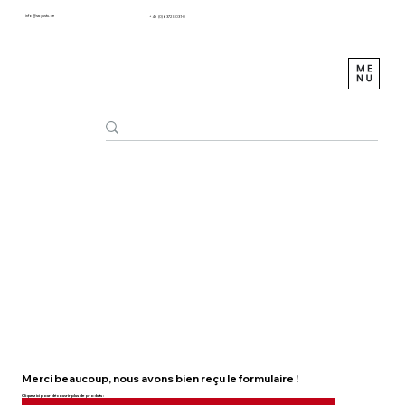
info@sagustu.de
+49 (0) 6372 8031-0
Merci beaucoup, nous avons bien reçu le formulaire !
Cliquez ici pour découvrir plus de produits :